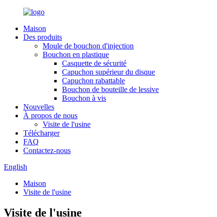
Maison
Des produits
Moule de bouchon d'injection
Bouchon en plastique
Casquette de sécurité
Capuchon supérieur du disque
Capuchon rabattable
Bouchon de bouteille de lessive
Bouchon à vis
Nouvelles
À propos de nous
Visite de l'usine
Télécharger
FAQ
Contactez-nous
English
Maison
Visite de l'usine
Visite de l'usine