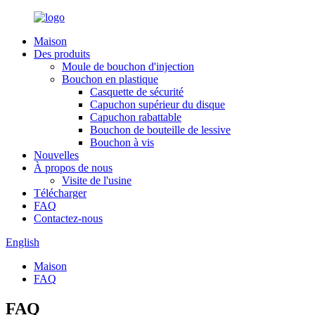
Maison
Des produits
Moule de bouchon d'injection
Bouchon en plastique
Casquette de sécurité
Capuchon supérieur du disque
Capuchon rabattable
Bouchon de bouteille de lessive
Bouchon à vis
Nouvelles
À propos de nous
Visite de l'usine
Télécharger
FAQ
Contactez-nous
English
Maison
FAQ
FAQ